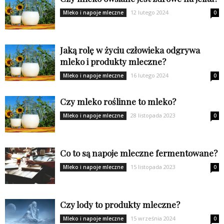
12 lutego 2024
Mleko i napoje mleczne
0
Jaką rolę w życiu człowieka odgrywa
mleko i produkty mleczne?
16 lutego 2024
Mleko i napoje mleczne
0
Czy mleko roślinne to mleko?
28 listopada 2023
Mleko i napoje mleczne
0
Co to są napoje mleczne fermentowane?
15 listopada 2023
Mleko i napoje mleczne
0
Czy lody to produkty mleczne?
15 września 2024
Mleko i napoje mleczne
0