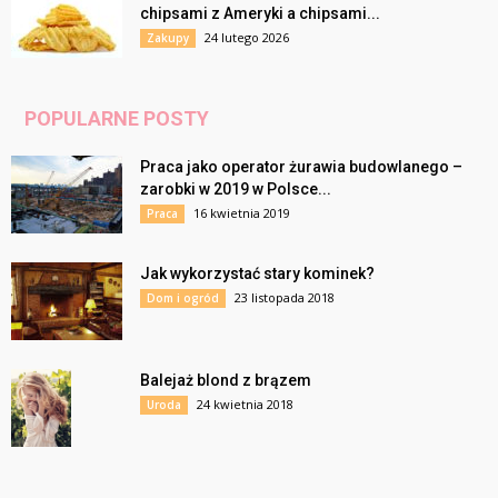
chipsami z Ameryki a chipsami...
24 lutego 2026
Zakupy
POPULARNE POSTY
Praca jako operator żurawia budowlanego –
zarobki w 2019 w Polsce...
16 kwietnia 2019
Praca
Jak wykorzystać stary kominek?
23 listopada 2018
Dom i ogród
Balejaż blond z brązem
24 kwietnia 2018
Uroda