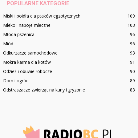
POPULARNE KATEGORIE
Miski i poidła dla ptaków egzotycznych
109
Mleko i napoje mleczne
103
Młoda pszenica
96
Miód
96
Odkurzacze samochodowe
93
Mokra karma dla kotów
91
Odzież i obuwie robocze
90
Dom i ogród
89
Odstraszacze zwierząt na kuny i gryzonie
83