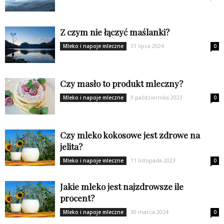
Z czym nie łączyć maślanki?
31 lipca 2024
Mleko i napoje mleczne
0
Czy masło to produkt mleczny?
9 października 2023
Mleko i napoje mleczne
0
Czy mleko kokosowe jest zdrowe na
jelita?
11 listopada 2023
Mleko i napoje mleczne
0
Jakie mleko jest najzdrowsze ile
procent?
30 marca 2024
Mleko i napoje mleczne
0