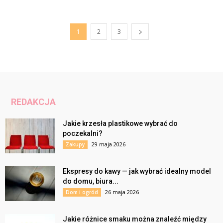
1
2
3
REDAKCJA
Jakie krzesła plastikowe wybrać do
poczekalni?
29 maja 2026
Zakupy
Ekspresy do kawy — jak wybrać idealny model
do domu, biura...
26 maja 2026
Dom i ogród
Jakie różnice smaku można znaleźć między