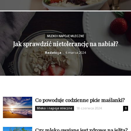
MLEKO I NAPOJE MLECZNE
Jak sprawdzić nietolerancję na nabiał?
Redakcja
-
6 marca 2024
Co powoduje codzienne picie maślanki?
18 czerwca 2024
Mleko i napoje mleczne
0
Czy mleko owsiane jest zdrowe na jelita?